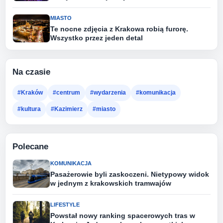
MIASTO
Te nocne zdjęcia z Krakowa robią furorę.
Wszystko przez jeden detal
Na czasie
#Kraków
#centrum
#wydarzenia
#komunikacja
#kultura
#Kazimierz
#miasto
Polecane
KOMUNIKACJA
Pasażerowie byli zaskoczeni. Nietypowy widok
w jednym z krakowskich tramwajów
LIFESTYLE
Powstał nowy ranking spacerowych tras w